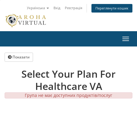
Українська
Вхід
Реєстрація
Переглянути кошик
Пере
наві
Показати
Select Your Plan For
Healthcare VA
Група не має доступних продуктів/послуг